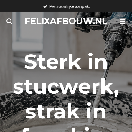
Persoonlijke aanpak.
Ga
direct
FELIXAFBOUW.NL
naar
de
hoofdinhoud
Sterk in
stucwerk,
strak in